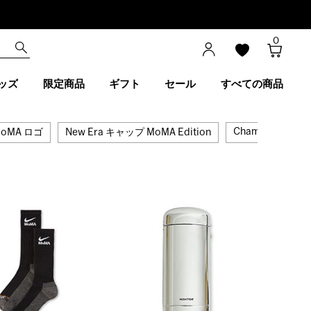
0
ッズ
限定商品
ギフト
セール
すべての商品
Champion MoMA 
oMA ロゴ
New Era キャップ MoMA Edition