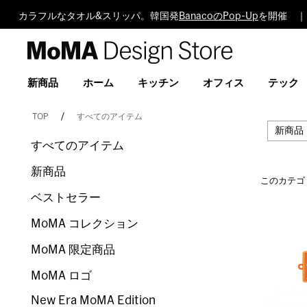
カラフルなタオル&スリッパ。韓国発
BanacoのPop-Up
を開催 ｜
MoMA
Design
Store
新商品
ホーム
キッチン
オフィス
テック
TOP
すべてのアイテム
新商品
すべてのアイテム
新商品
このカテゴ
ベストセラー
MoMA コレクション
MoMA 限定商品
MoMA ロゴ
New Era MoMA Edition