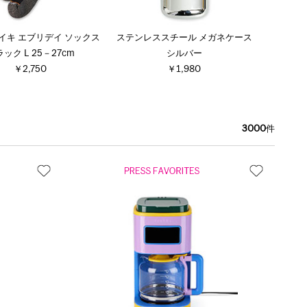
ナイキ エブリデイ ソックス
ステンレススチール メガネケース
ック L 25－27cm
シルバー
￥2,750
￥1,980
3000
件