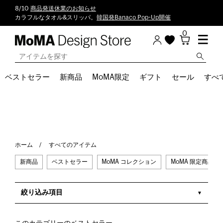
8/10
商品発送休業のお知らせ
カラフルなタオル&スリッパ。
韓国発Banaco Pop-Up開催
0
ベストセラー
新商品
MoMA限定
ギフト
セール
すべ
ホーム
すべてのアイテム
新商品
ベストセラー
MoMA コレクション
MoMA 限定商品
絞り込み項目