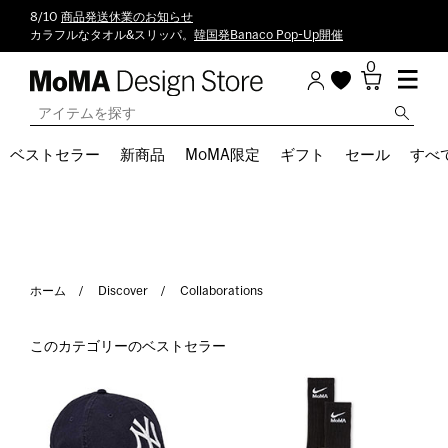
8/10
商品発送休業のお知らせ
カラフルなタオル&スリッパ。
韓国発Banaco Pop-Up開催
0
ベストセラー
新商品
MoMA限定
ギフト
セール
すべ
ホーム
Discover
Collaborations
このカテゴリーのベストセラー