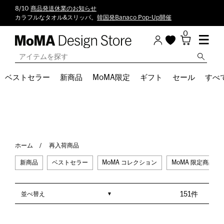
8/10
商品発送休業のお知らせ
カラフルなタオル&スリッパ。
韓国発Banaco Pop-Up開催
0
ベストセラー
新商品
MoMA限定
ギフト
セール
すべ
ホーム
再入荷商品
新商品
ベストセラー
MoMA コレクション
MoMA 限定商品
並べ替え
151件