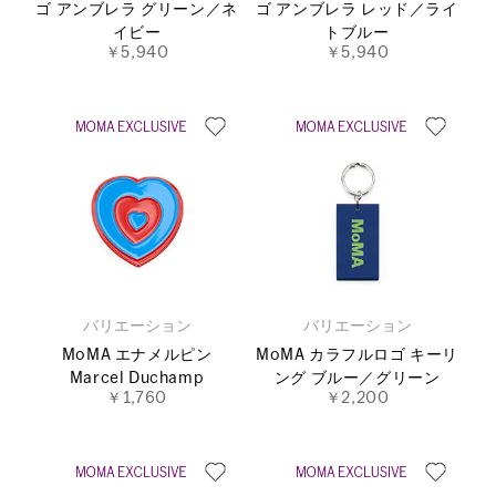
ゴ アンブレラ グリーン／ネ
ゴ アンブレラ レッド／ライ
イビー
トブルー
￥5,940
￥5,940
バリエーション
バリエーション
MoMA エナメルピン
MoMA カラフルロゴ キーリ
Marcel Duchamp
ング ブルー／グリーン
￥1,760
￥2,200