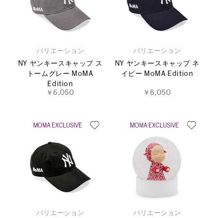
バリエーション
バリエーション
NY ヤンキースキャップ ス
NY ヤンキースキャップ ネ
トームグレー MoMA
イビー MoMA Edition
Edition
￥6,050
￥6,050
バリエーション
バリエーション