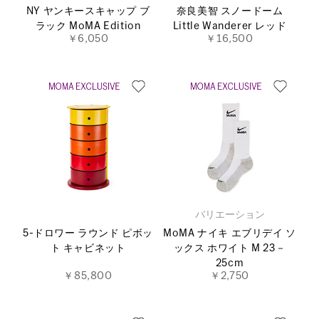
NY ヤンキースキャップ ブ
奈良美智 スノードーム
ラック MoMA Edition
Little Wanderer レッド
￥6,050
￥16,500
バリエーション
5-ドロワー ラウンド ピボッ
MoMA ナイキ エブリデイ ソ
ト キャビネット
ックス ホワイト M 23－
25cm
￥85,800
￥2,750