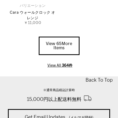
バリエーション
Cara ウォールクロック オ
レンジ
￥11,000
View 65More
Items
View All
364件
Back To Top
※通常商品税込計算時
15,000円以上配送料無料
Get Email Updates
(メルマガ登録)