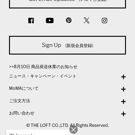
Sign Up
(新規会員登録)
>>8月10日 商品発送休業のお知らせ
ニュース・キャンペーン・イベント
MoMAについて
ご注文方法
お問い合わせ
© THE LOFT CO.,LTD. All Rights Reserved.