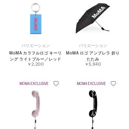
バリエーション
バリエーション
MoMA カラフルロゴ キーリ
MoMA ロゴ アンブレラ 折り
ング ライトブルー／レッド
たたみ
￥2,200
￥5,940