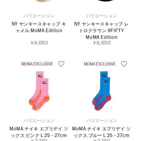
バリエーション
バリエーション
NY ヤンキースキャップ キ
NY ヤンキースキャップ レ
ャメル MoMA Edition
トロクラウン 9FIFTY
MoMA Edition
￥6,050
￥6,600
バリエーション
バリエーション
MoMA ナイキ エブリデイ ソ
MoMA ナイキ エブリデイ ソ
ックス ピンク L 25－27cm
ックス ブルー L 25－27cm