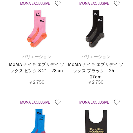
バリエーション
バリエーション
MoMA ナイキ エブリデイ ソ
MoMA ナイキ エブリデイ ソ
ックス ピンク S 21－23cm
ックス ブラック L 25－
27cm
￥2,750
￥2,750