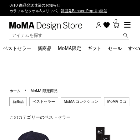
8/10
商品発送休業のお知らせ
カラフルなタオル&スリッパ。
韓国発Banaco Pop-Up開催
0
ベストセラー
新商品
MoMA限定
ギフト
セール
すべ
ホーム
MoMA 限定商品
新商品
ベストセラー
MoMA コレクション
MoMA ロゴ
Ne
このカテゴリーのベストセラー