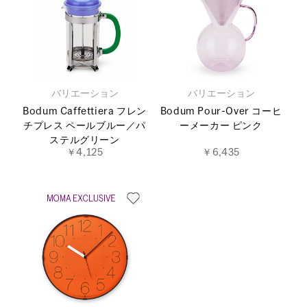
バリエーション
バリエーション
Bodum Caffettiera フレン
Bodum Pour-Over コーヒ
チプレス ペールブルー／パ
ーメーカー ピンク
ステルグリーン
￥4,125
￥6,435