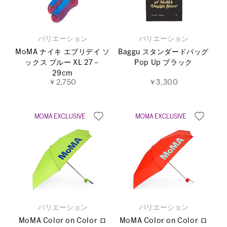
バリエーション
バリエーション
MoMA ナイキ エブリデイ ソ
Baggu スタンダードバッグ
ックス ブルー XL 27－
Pop Up ブラック
29cm
￥2,750
￥3,300
バリエーション
バリエーション
MoMA Color on Color ロ
MoMA Color on Color ロ