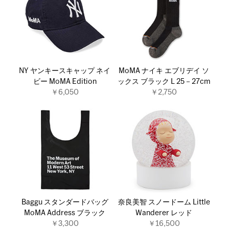
NY ヤンキースキャップ ネイ
MoMA ナイキ エブリデイ ソ
ビー MoMA Edition
ックス ブラック L 25－27cm
￥6,050
￥2,750
Baggu スタンダードバッグ
奈良美智 スノードーム Little
MoMA Address ブラック
Wanderer レッド
￥3,300
￥16,500