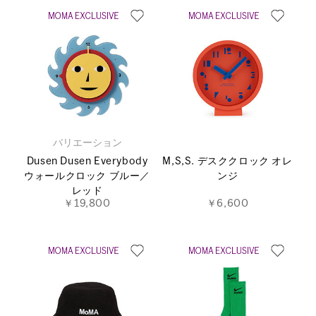
バリエーション
Dusen Dusen Everybody
M,S,S. デスククロック オレ
ウォールクロック ブルー／
ンジ
レッド
￥19,800
￥6,600