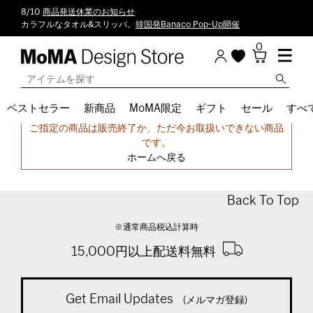
8/10
商品発送休業のお知らせ
カラフルなタオル&スリッパ。
韓国発Banaco Pop-Up開催
0
ベストセラー
新商品
MoMA限定
ギフト
セール
すべ
申し訳ございません。
ご指定の商品は販売終了か、ただ今お取扱いできない商品
です。
ホームへ戻る
Back To Top
※通常商品税込計算時
15,000円以上配送料無料
Get Email Updates
(メルマガ登録)