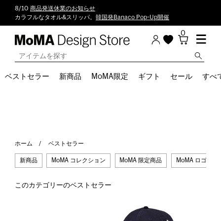
8/10
商品発送休業のお知らせ
カラフルなタオル&スリッパ。
韓国発Banaco Pop-Up開催
0
ベストセラー
新商品
MoMA限定
ギフト
セール
すべ
ホーム
ベストセラー
新商品
MoMA コレクション
MoMA 限定商品
MoMA ロゴ
このカテゴリーのベストセラー