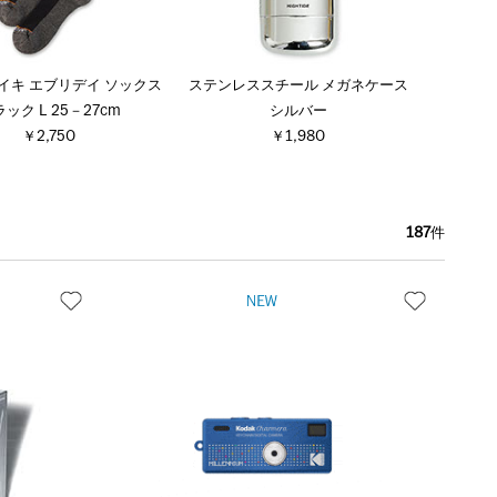
ナイキ エブリデイ ソックス
ステンレススチール メガネケース
ック L 25－27cm
シルバー
￥2,750
￥1,980
187
件