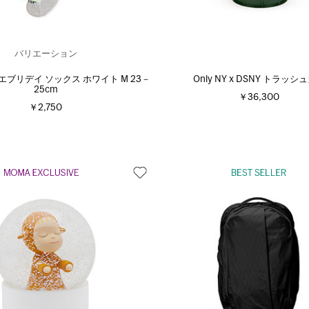
バリエーション
 エブリデイ ソックス ホワイト M 23－
Only NY x DSNY トラッシ
25cm
￥36,300
￥2,750