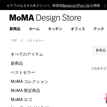
カラフルなタオル&スリッパ。韓国発
BanacoのPop-Up
を開催 ｜
MoMA
Design
Store
新商品
ホーム
キッチン
オフィス
テック
TOP
ベストセラー
新商品
すべてのアイテム
新商品
このカテゴ
ベストセラー
MoMA コレクション
MoMA 限定商品
MoMA ロゴ