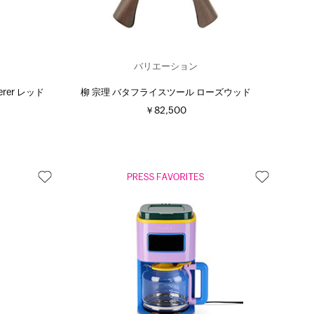
バリエーション
erer レッド
柳 宗理 バタフライスツール ローズウッド
￥82,500