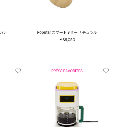
ュカン
Poputar スマートギター ナチュラル
￥39,050