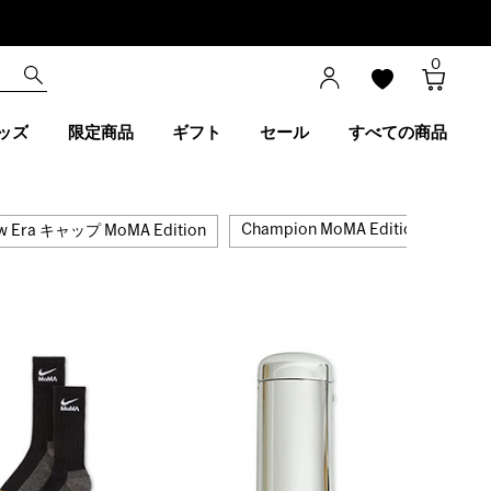
0
ッズ
限定商品
ギフト
セール
すべての商品
Champion MoMA Edition
Con
w Era キャップ MoMA Edition