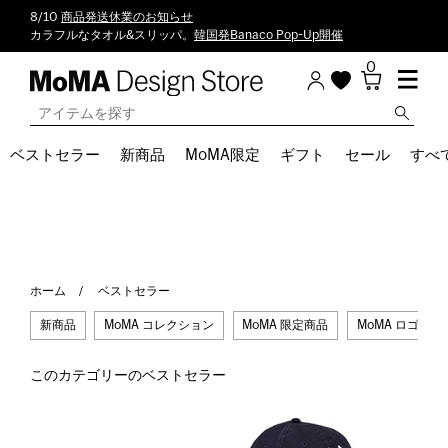
8/10
商品発送休業のお知らせ
カラフルなタオル&スリッパ。
韓国発Banaco Pop-Up開催
0
ベストセラー
新商品
MoMA限定
ギフト
セール
すべ
ホーム
ベストセラー
新商品
MoMA コレクション
MoMA 限定商品
MoMA ロゴ
このカテゴリーのベストセラー