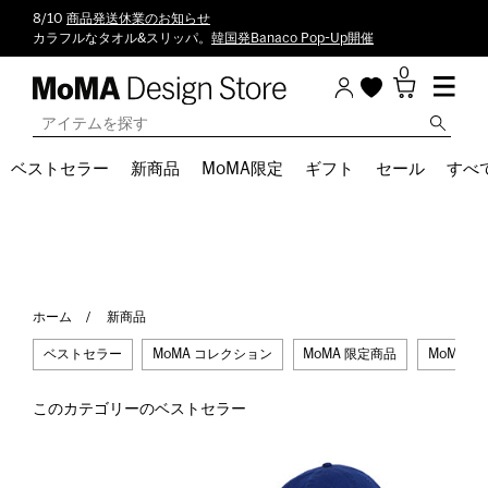
8/10
商品発送休業のお知らせ
カラフルなタオル&スリッパ。
韓国発Banaco Pop-Up開催
0
ベストセラー
新商品
MoMA限定
ギフト
セール
すべ
ホーム
新商品
ベストセラー
MoMA コレクション
MoMA 限定商品
MoMA ロ
このカテゴリーのベストセラー