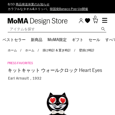
8/10
商品発送休業のお知らせ
カラフルなタオル&スリッパ。
韓国発Banaco Pop-Up開催
0
ベストセラー
新商品
MoMA限定
ギフト
セール
すべ
ホーム
ホーム
掛け時計 & 置き時計
壁掛け時計
キットキャット ウォールクロック Heart Eyes
Earl Arnault，1932