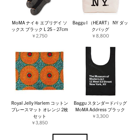
MoMA ナイキ エブリデイ ソ
Baggu I （HEART） NY ダッ
ックス ブラック L 25－27cm
クバッグ
￥2,750
￥8,800
Royal Jelly Harlem コットン
Baggu スタンダードバッグ
プレースマット オレンジ 2枚
MoMA Address ブラック
セット
￥3,300
￥3,850