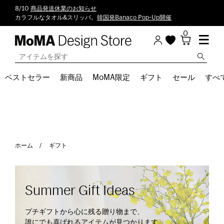
8/10
商品発送休業のお知らせ
カラフルなタオル&スリッパ。
韓国発Banaco Pop-Up開催
0
ベストセラー
新商品
MoMA限定
ギフト
セール
すべ
ホーム
ギフト
Summer Gift Ideas
プチギフトから心に残る贈り物まで、
誰にでも喜ばれるアイテムが見つかります。