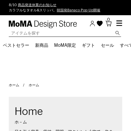
8/10
商品発送休業のお知らせ
カラフルなタオル&スリッパ。
韓国発Banaco Pop-Up開催
0
ベストセラー
新商品
MoMA限定
ギフト
セール
すべ
ホーム
ホーム
Home
ホ－ム