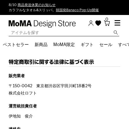
8/10
商品発送休業のお知らせ
カラフルなタオル&スリッパ。
韓国発Banaco Pop-Up開催
0
ベストセラー
新商品
MoMA限定
ギフト
セール
すべ
販売業者
〒150-0042 東京都渋谷区宇田川町18番2号
株式会社ロフト
運営統括責任者
伊地知 俊介