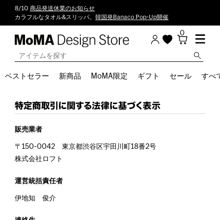
8/10
商品発送休業のお知らせ
カラフルなタオル&スリッパ。
韓国発Banaco Pop-Up開催
0
ベストセラー
新商品
MoMA限定
ギフト
セール
すべ
販売業者
〒150-0042 東京都渋谷区宇田川町18番2号
株式会社ロフト
運営統括責任者
伊地知 俊介