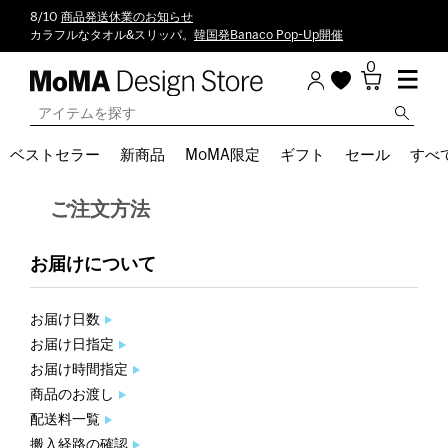
8/10
商品発送休業のお知らせ
カラフルなタオル&スリッパ。
韓国発Banaco Pop-Up開催
0
ベストセラー
新商品
MoMA限定
ギフト
セール
すべ
ご注文方法
お届けについて
お届け日数
お届け日指定
お届け時間指定
商品のお渡し
配送料一覧
搬入経路の確認