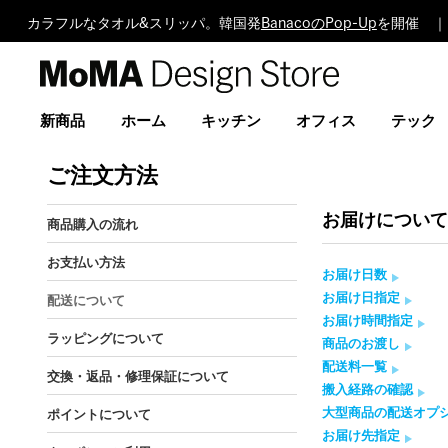
カラフルなタオル&スリッパ。韓国発
BanacoのPop-Up
を開催 ｜
MoMA
Design
Store
新商品
ホーム
キッチン
オフィス
テック
ご注文方法
お届けについ
商品購入の流れ
お支払い方法
お届け日数
お届け日指定
配送について
お届け時間指定
ラッピングについて
商品のお渡し
配送料一覧
交換・返品・修理保証について
搬入経路の確認
大型商品の配送オプ
ポイントについて
お届け先指定