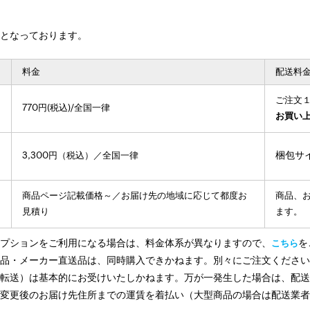
系となっております。
料金
配送料
ご注文
770円(税込)/全国一律
お買い上
梱包サ
3,300円（税込）／全国一律
商品ページ記載価格～／お届け先の地域に応じて都度お
商品、
見積り
ます。
オプションをご利用になる場合は、料金体系が異なりますので、
を
こちら
商品・メーカー直送品は、同時購入できかねます。別々にご注文くださ
（転送）は基本的にお受けいたしかねます。万が一発生した場合は、配
ら変更後のお届け先住所までの運賃を着払い（大型商品の場合は配送業