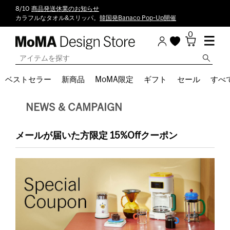
8/10
商品発送休業のお知らせ
カラフルなタオル&スリッパ。
韓国発Banaco Pop-Up開催
0
ベストセラー
新商品
MoMA限定
ギフト
セール
すべ
NEWS & CAMPAIGN
メールが届いた方限定 15%Offクーポン