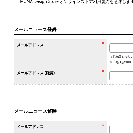
MoMA Design Store オンラインストア利用規
ビス利用規定】【お支払い方法】【お届けについて】【交換
■【個人情報取り扱い規定】
https://www.momastore.jp/sh
■【ポイント規定】
https://www.momastore.jp/shop/page
メールニュース登録
■【クーポン規定】
https://www.momastore.jp/shop/pag
■【投稿サービス利用規定】
https://www.momastore.jp/sh
メールアドレス
■【お支払い方法】
https://www.momastore.jp/shop/pag
■【お届けについて】
https://www.momastore.jp/shop/pa
（半角@を含むア
■【交換・返品・修理保証について】
https://www.momastor
※「.@ (@の前
(2)「当社」
メールアドレス (確認)
株式会社ロフトを意味します。
(3) 「当社ウェブサイト」
当社が本サービスを提供するために運営するウェブサイトを
(4) 「本サービス」
当社が、当社ウェブサイトを通じて提供する通信販売サービ
メールニュース解除
(5) 「商品購入等」
当社から商品を購入し、サービスの提供を受けることを意味
メールアドレス
(6)「商品等」