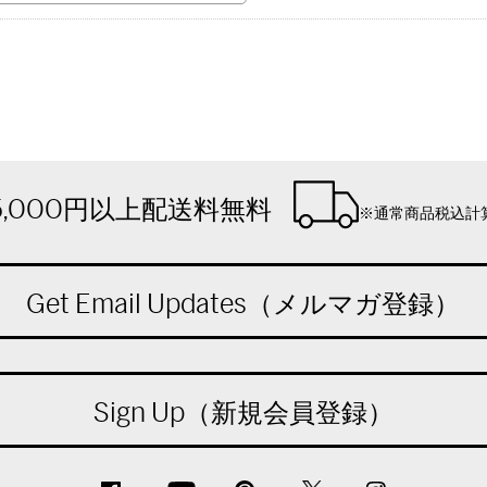
を意味します。
された(されようとする)個人または法人を意味します。
とする)お客様を意味します。
5,000円以上配送料無料
※通常商品税込計
用に関する契約を意味します。
意味します。
Get Email Updates（メルマガ登録）
財産に関して法令により定められた権利、または法律上保護される利益
治活動標ぼうゴロ、特殊知能暴力集団等の集団
Sign Up（新規会員登録）
適用されます。
合、購入者および登録会員は本規約に同意したものとみなされます。