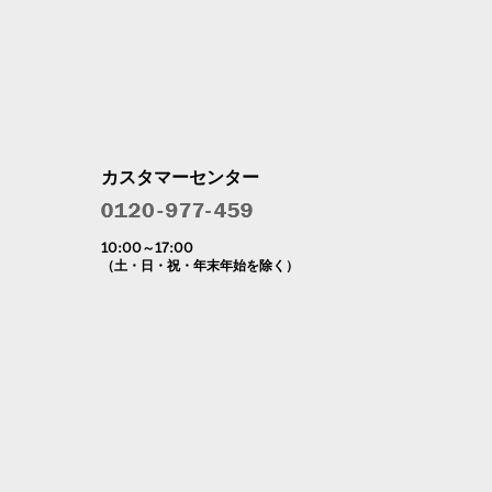
。
利用者に適用されます。
トへの掲載その他当社が定める方法で通知または公表するものとしま
カスタマーセンター
ものとみなします。
の内容について本サービス利用者の同意があったものとみなすことがで
10:00～17:00
（土・日・祝・年末年始を除く）
る事情をに照らして、合理的なものであるとき
協議に応じるものとします。