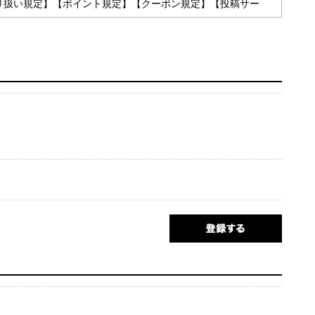
報取り扱い規定】【ポイント規定】【クーポン規定】【投稿サー
センターでの電話・チャット・メール対応等を意味します。