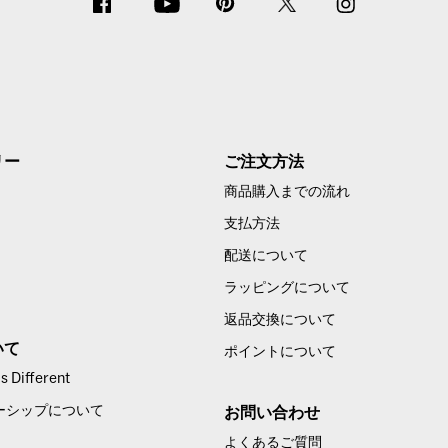
ビスの内容を変更し、または提供を終了することができます。
当社の定める方法により本サービス利用者に事前に通知または公表するものとします
ービス利用者に発生した不利益や損害について一切の責任を負わないものとします。
より変更できるものとし、変更された後の本規約の内容は変更に同意した本サービス
の期間を置いて変更する旨ならびに変更後の内容および効力発生日を当社ウェブサイ
リー
ご注文方法
利用した場合には、当該本サービス利用者は変更された後の本規約の内容に同意した
商品購入までの流れ
者の同意がない場合であっても本規約の内容を変更することができ、変更後の本規約
支払方法
とき
配送について
、かつ、変更の必要性、変更後の内容の相当性およびその他の変更にかか
ラッピングについて
ス利用契約または商品購入等契約の合意解約を申し入れたときは、当社は合意解約の
返品交換について
人情報を取得し、利用します
いて
ポイントについて
 Different
いずれかに該当する行為をしてはなりません。
ーシップについて
お問い合わせ
登録申請する行為
よくあるご質問