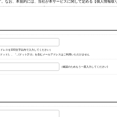
約を意味します。なお、本規約には、当社が本サービスに関して定める【個人情
・返品・修理保証について】その他の各種規定が含まれます。
op/pages/toriatsukai.aspx
s/point.aspx
es/coupon.aspx
op/pages/reviewpost.aspx
es/howpay.aspx
ges/howship.aspx
ドレスを100文字以内で入力してください）
e.jp/shop/pages/return.aspx
にドット)」、「.. (ドット2つ)」を含むメールアドレスはご利用いただけません
（確認のためもう一度入力してください)
意味します。
ス、ならびにこれに付随して提供する各種情報・サービス、カスタマー
します。