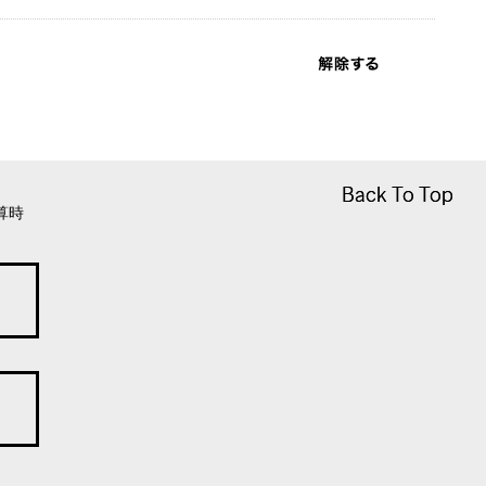
Back To Top
Back To Top
算時
にかかる権利を意味します。