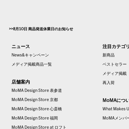
第3条(本サービスの内容の変更、終了)
1. 当社は、当社の判断により、本サービス利用者の同意なく本サー
2. 当社が本サービスの内容を変更し、または提供を終了する場合、
3. 当社は、本サービスの内容の変更または提供の終了により、本サ
第4条(本規約の変更)
8月10日 商品発送休業日のお知らせ
1. 本規約の内容は、当社が定める方法で通知または公表することに
2. 当社は、前項により本規約の内容を変更するときは、事前に相当
す。
ニュース
注目カテゴ
3. 本規約の内容が変更された後に本サービス利用者が本サービスを
News&キャンペーン
新商品
4. 次の各号のいずれかに該当する場合には、当社は本サービス利用
きるものとします。
メディア掲載商品一覧
ベストセラー
(1) 当該変更が、本サービス利用者の一般の利益に適合する
メディア掲載
(2) 当該変更が、本サービス利用契約をした目的に反せず
店舗案内
再入荷
5. 本サービス利用者が変更後の本規約の内容に承服せず、本サービ
第5条(個人情報の取扱い)
MoMA Design Store 表参道
当社は、【個人情報取り扱い規定】に基づき、本サービス利用者の個
MoMA Design Store 京都
MoMAにつ
第6条(禁止事項)
MoMA Design Store 心斎橋
What Makes Us
1. 本サービス利用者は、本サービスの利用にあたり、以下の各号の
(1) 法令に違反する行為または犯罪行為に関連する行為
MoMA Design Store 福岡
MoMAメンバ
(2) 本サービスの利用の際に虚偽の内容を入力し、あるいは
MoMA Design Store at ロフト