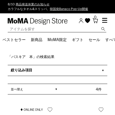
8/10
商品発送休業のお知らせ
カラフルなタオル&スリッパ。
韓国発Banaco Pop-Up開催
0
ベストセラー
新商品
MoMA限定
ギフト
セール
すべ
「バスキア 本」の検索結果
絞り込み項目
並べ替え
4件