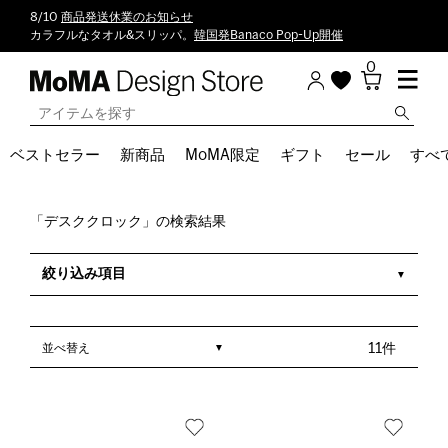
8/10
商品発送休業のお知らせ
カラフルなタオル&スリッパ。
韓国発Banaco Pop-Up開催
0
ベストセラー
新商品
MoMA限定
ギフト
セール
すべ
「デスククロック」の検索結果
絞り込み項目
並べ替え
11件