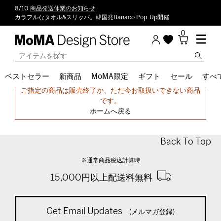
8/10
商品発送休業のお知らせ
カラフルなタオル&スリッパ。
韓国発Banaco Pop-Up開催
0
ベストセラー
新商品
MoMA限定
ギフト
セール
すべ
申し訳ございません。
ご指定の商品は販売終了か、ただ今お取扱いできない商品
です。
ホームへ戻る
Back To Top
※通常商品税込計算時
15,000円以上配送料無料
Get Email Updates
(メルマガ登録)