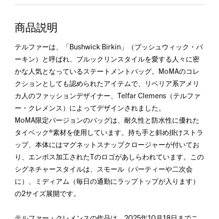
商品説明
テルファーは、「Bushwick Birkin」（ブッシュウィック・バ
ーキン）と呼ばれ、ブルックリンスタイルを愛する人々に密
かな人気となっているステートメントバッグ。MoMAのコレ
クションとしても認められたアイテムで、リベリア系アメリ
カ人のファッションデザイナー、Telfar Clemens（テルファ
ー・クレメンス）によってデザインされました。
MoMA限定バージョンのバッグは、耐久性と防水性に優れた
タイベック®素材を使用しています。持ち手と斜め掛けストラ
ップ、本体にはマグネットスナップクロージャーが付いてお
り、エンボス加工されたTのロゴがあしらわれています。この
シグネチャースタイルは、スモール（パーティーや二次会
に）、ミディアム（毎日の通勤にラップトップが入ります）
の2サイズ展開です。
テルファー・クレメンスの作品は、2025年10月18日までニ