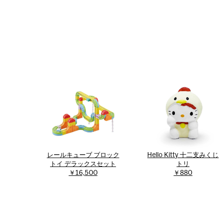
レールキューブ ブロック
Hello Kitty 十二支みくじ
トイ デラックスセット
トリ
￥16,500
￥880