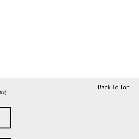
Back To Top
Back To Top
算時