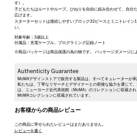
す）。
子どもたちはルートやループ、ひねりを自由に組み合わせて、自分
広げます。
スターターセットは接続しやすいブロック32ピースとミニトレイン
い。
対象年齢：3歳以上
付属品：充電ケーブル、プログラミング記録ノート
※商品パッケージは商品保護の為の物です。 パッケージダメージに
Authenticity Guarantee
MoMAデザインストアで販売する製品は、すべてキュレーターが
私たちは、丁寧なリサーチとデザイナーとの密接な協力を通じて、
は、ニューヨーク近代美術館（MoMA）のコレクションに収蔵さ
MoMAコレクションに収蔵されています。
お客様からの商品レビュー
この商品に寄せられたレビューはまだありません。
レビューを書く