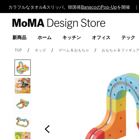
カラフルなタオル&スリッパ。韓国発
BanacoのPop-Up
を開催 ｜
MoMA
Design
Store
新商品
ホーム
キッチン
オフィス
テック
TOP
キッズ
ゲーム & おもちゃ
おもちゃ & フィギュ