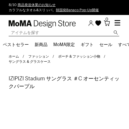
8/10
商品発送休業のお知らせ
カラフルなタオル&スリッパ。
韓国発Banaco Pop-Up開催
0
ベストセラー
新商品
MoMA限定
ギフト
セール
すべ
ホーム
ファッション
ポーチ & ファッション小物
サングラス & グラスケース
IZIPIZI Stadium サングラス ＃C オーセンティッ
クパープル