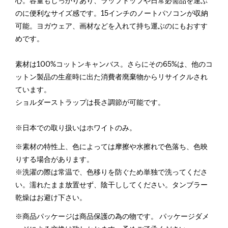
心。容量もしっかりあり、ラップトップや日常必需品を運ぶ
のに便利なサイズ感です。15インチのノートパソコンが収納
可能。ヨガウェア、画材などを入れて持ち運ぶのにもおすす
めです。
素材は100%コットンキャンバス。さらにその65%は、他のコ
ットン製品の生産時に出た消費者廃棄物からリサイクルされ
ています。
ショルダーストラップは長さ調節が可能です。
※日本での取り扱いはホワイトのみ。
※素材の特性上、色によっては摩擦や水擦れで色落ち、色映
りする場合があります。
※洗濯の際は常温で、色移りを防ぐため単独で洗ってくださ
い。濡れたまま放置せず、陰干ししてください。タンブラー
乾燥はお避け下さい。
※商品パッケージは商品保護の為の物です。 パッケージダメ