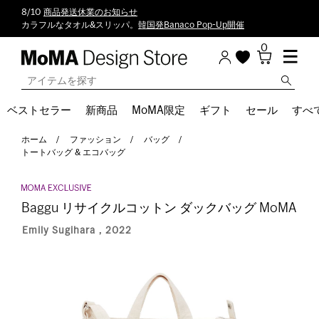
8/10
商品発送休業のお知らせ
カラフルなタオル&スリッパ。
韓国発Banaco Pop-Up開催
0
ベストセラー
新商品
MoMA限定
ギフト
セール
すべ
ホーム
ファッション
バッグ
トートバッグ & エコバッグ
Baggu リサイクルコットン ダックバッグ MoMA
Emily Sugihara，2022