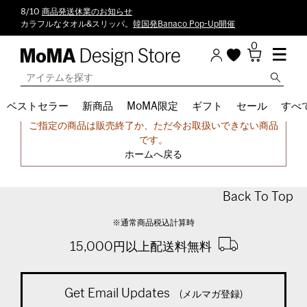
8/10
商品発送休業のお知らせ
カラフルなタオル&スリッパ。
韓国発Banaco Pop-Up開催
0
ベストセラー
新商品
MoMA限定
ギフト
セール
すべ
申し訳ございません。
ご指定の商品は販売終了か、ただ今お取扱いできない商品
です。
ホームへ戻る
Back To Top
※通常商品税込計算時
15,000円以上配送料無料
Get Email Updates
(メルマガ登録)