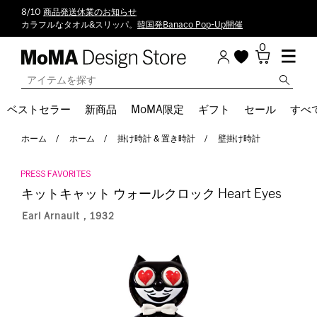
8/10
商品発送休業のお知らせ
カラフルなタオル&スリッパ。
韓国発Banaco Pop-Up開催
0
ベストセラー
新商品
MoMA限定
ギフト
セール
すべ
ホーム
ホーム
掛け時計 & 置き時計
壁掛け時計
キットキャット ウォールクロック Heart Eyes
Earl Arnault，1932