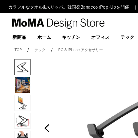
カラフルなタオル&スリッパ。韓国発
BanacoのPop-Up
を開催 ｜
MoMA
Design
Store
新商品
ホーム
キッチン
オフィス
テック
TOP
テック
PC & iPhone アクセサリー