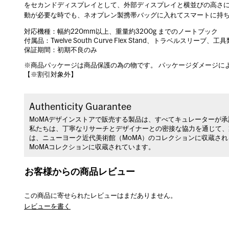
をセカンドディスプレイとして、外部ディスプレイと横並びの高さ
動が必要な時でも、ネオプレン製携帯バッグに入れてスマートに持
対応機種：幅約220mm以上、重量約3200g までのノートブック
付属品：Twelve South Curve Flex Stand、トラベルスリーブ、工具
保証期間：初期不良のみ
※商品パッケージは商品保護の為の物です。 パッケージダメージに
【※割引対象外】
Authenticity Guarantee
MoMAデザインストアで販売する製品は、すべてキュレーターが
私たちは、丁寧なリサーチとデザイナーとの密接な協力を通じて、
は、ニューヨーク近代美術館（MoMA）のコレクションに収蔵さ
MoMAコレクションに収蔵されています。
お客様からの商品レビュー
この商品に寄せられたレビューはまだありません。
レビューを書く