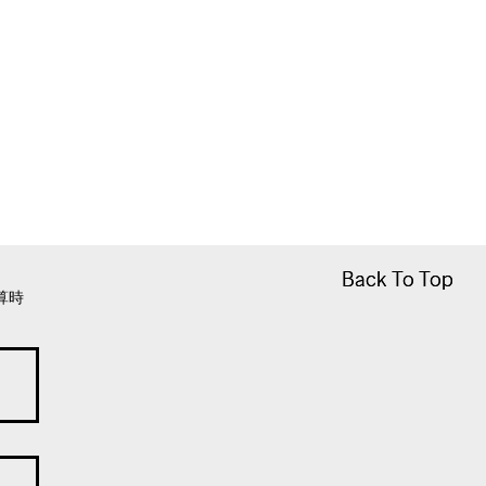
Back To Top
Back To Top
算時