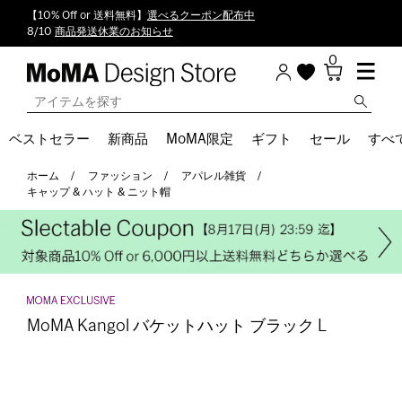
【10% Off or 送料無料】
選べるクーポン配布中
8/10
商品発送休業のお知らせ
0
ベストセラー
新商品
MoMA限定
ギフト
セール
すべ
ホーム
ファッション
アパレル雑貨
キャップ & ハット & ニット帽
MoMA Kangol バケットハット ブラック L