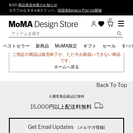
8/10
商品発送休業のお知らせ
カラフルなタオル&スリッパ。
韓国発Banaco Pop-Up開催
0
ベストセラー
新商品
MoMA限定
ギフト
セール
すべ
申し訳ございません。
ご指定の商品は販売終了か、ただ今お取扱いできない商品
です。
ホームへ戻る
Back To Top
※通常商品税込計算時
15,000円以上配送料無料
Get Email Updates
(メルマガ登録)