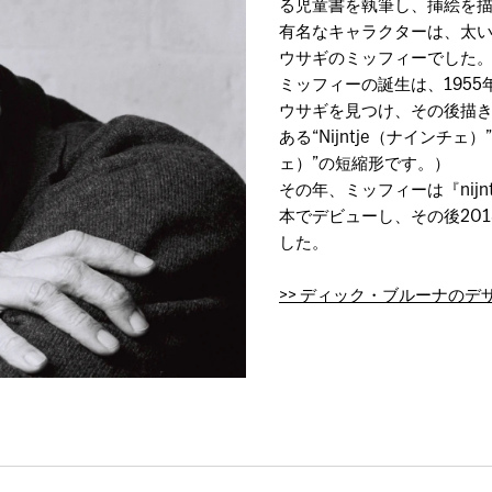
る児童書を執筆し、挿絵を
有名なキャラクターは、太
ウサギのミッフィーでした
ミッフィーの誕生は、195
ウサギを見つけ、その後描
ある“Nijntje（ナインチェ
ェ）”の短縮形です。）
その年、ミッフィーは『nijntj
本でデビューし、その後20
した。
>> ディック・ブルーナの