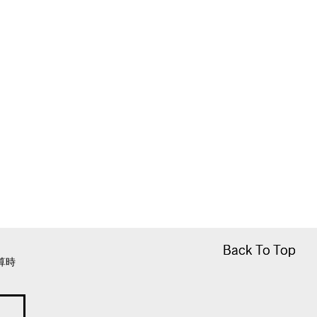
Back To Top
Back To Top
算時