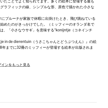
描いたことでよく知られてます。多くの絵本に登場する最も
いグラフィックの線、シンプルな形、原色で描かれた小さな
。
5年にブルーナが家族で休暇に出掛けたとき、飛び跳ねている
き始めたのがきっかけでした。（ミッフィーのオランダ名で
）”は、「小さなウサギ」を意味する“konijntje（コネインチ
e in de dierentuin（うさこちゃんとどうぶつえん）』の絵
18年までに32冊のミッフィーが登場する絵本が出版されま
デザインをもっと見る