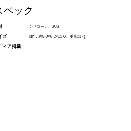
スペック
材
シリコーン、SUS
イズ
cm：約8.0×6.2×15.0、重量117g
ディア掲載