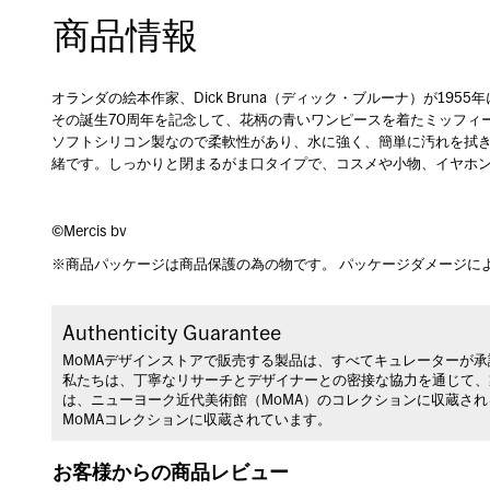
商品情報
オランダの絵本作家、Dick Bruna（ディック・ブルーナ）が19
その誕生70周年を記念して、花柄の青いワンピースを着たミッフィ
ソフトシリコン製なので柔軟性があり、水に強く、簡単に汚れを拭
緒です。しっかりと閉まるがま口タイプで、コスメや小物、イヤホ
©Mercis bv
※商品パッケージは商品保護の為の物です。 パッケージダメージに
Authenticity Guarantee
MoMAデザインストアで販売する製品は、すべてキュレーターが
私たちは、丁寧なリサーチとデザイナーとの密接な協力を通じて、
は、ニューヨーク近代美術館（MoMA）のコレクションに収蔵さ
MoMAコレクションに収蔵されています。
お客様からの商品レビュー