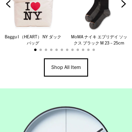
Baggu I （HEART） NY ダック
MoMA ナイキ エブリデイ ソッ
バッグ
クス ブラック M 23－25cm
Shop All Item