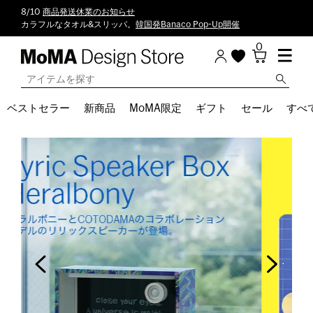
8/10
商品発送休業のお知らせ
カラフルなタオル&スリッパ。
韓国発Banaco Pop-Up開催
0
ベストセラー
新商品
MoMA限定
ギフト
セール
すべ