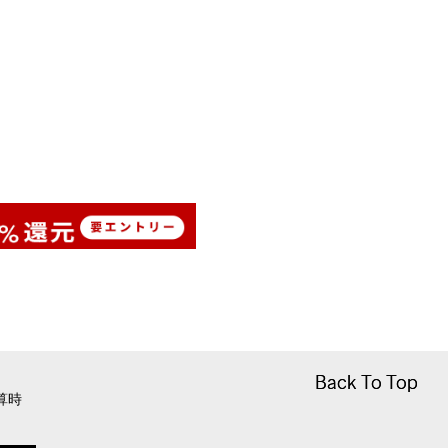
Back To Top
Back To Top
算時