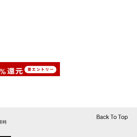
Back To Top
Back To Top
算時