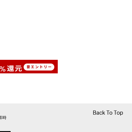
Back To Top
Back To Top
算時