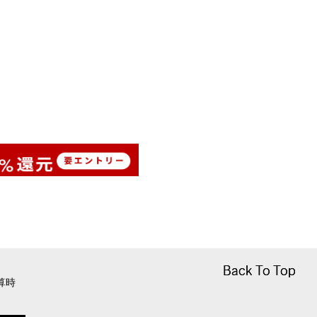
Back To Top
Back To Top
算時