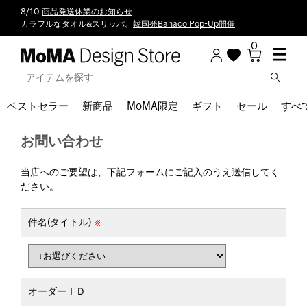
8/10
商品発送休業のお知らせ
カラフルなタオル&スリッパ。
韓国発Banaco Pop-Up開催
0
ベストセラー
新商品
MoMA限定
ギフト
セール
すべ
お問い合わせ
当店へのご要望は、下記フォームにご記入のうえ送信してく
ださい。
件名(タイトル)
オーダーＩＤ