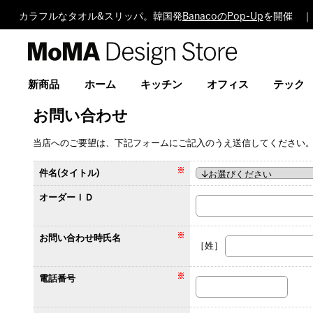
カラフルなタオル&スリッパ。韓国発
BanacoのPop-Up
を開催 ｜
MoMA
Design
Store
新商品
ホーム
キッチン
オフィス
テック
お問い合わせ
当店へのご要望は、下記フォームにご記入のうえ送信してください
件名(タイトル)
オーダーＩＤ
お問い合わせ時氏名
［姓］
電話番号