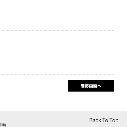
Back To Top
Back To Top
算時