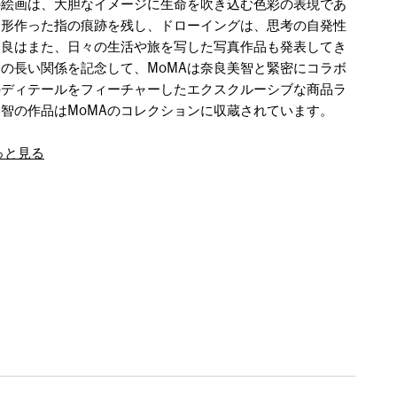
の絵画は、大胆なイメージに生命を吹き込む色彩の表現であ
を形作った指の痕跡を残し、ドローイングは、思考の自発性
奈良はまた、日々の生活や旅を写した写真作品も発表してき
との長い関係を記念して、MoMAは奈良美智と緊密にコラボ
のディテールをフィーチャーしたエクスクルーシブな商品ラ
智の作品はMoMAのコレクションに収蔵されています。
っと見る