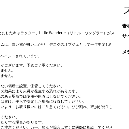
素
99年)をもとにしたキャラクター、Little Wanderer（リトル・ワンダラー）がス
サ
ームは、白い雪が舞い上がり、デスクのオブジェとして一年中楽しむ
メ
でペイントされています。
合がございます。予めご了承ください。
りません。
りません。
かない場所に設置、保管してください。
ンズ効果により火災が発生する恐れがあります。
化のある場所では使用や保管はしないでください。
置は避け、平らで安定した場所に設置してください。
ないよう、お取り扱いにはご注意ください。ひび割れ、破損が発生し
てください。
ったりする場合があります。
うご注意ください。万一、飲んだ場合はすぐに医師に相談してくださ