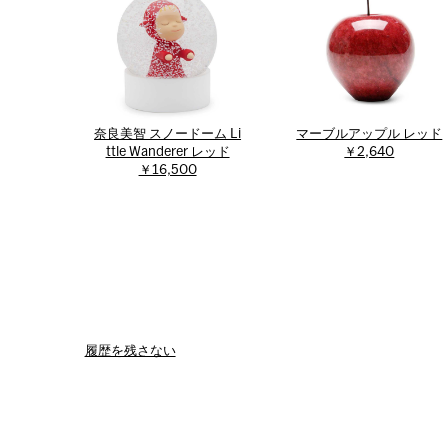
奈良美智 スノードーム Li
マーブルアップル レッド
ttle Wanderer レッド
￥2,640
￥16,500
履歴を残さない