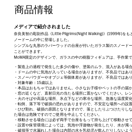
商品情報
メディアで紹介されました
奈良美智の彫刻作品《Little Pilgrims(Night Walking)》(19
ノードームの中に登場しました。
シンプルな丸形のラバーウッドの台座が付いたガラス製のスノード
ことができます。
MoMA限定のデザインで、ガラスの中の樹脂フィギュアは、手作業
・製造上の過程で発生した多少の傷や、塗装のムラ、混入がある場
・ドームの中に気泡が入っている場合がありますが、不良品ではあ
・スノーパウダーやオブジェ等個体差がありますが、不良品ではあ
・対象年齢：15歳以上
・本品はおもちゃではありません。小さなお子様やペットの手の届
・窓の近くなど、直射日光の当たる場所に置かないでください。レ
・火のそばや高温な場所、氷点下などの寒冷な場所、急激な温度変
・転倒、落下等で破損の恐れがありますので、不安定な場所への設
・ひび割れ、破損の原因となりますので、落としたりぶつけたりし
た場合は危険ですのでご使用を中止してください。
・移動させる場合には必ず両手で台座をもって持ち上げて移動させ
・設置や保管環境によっては、気泡や浮遊物が発生したり、水が濁
・破損等で水漏れした場合は内部の水を乳幼児が飲んだりしないよ