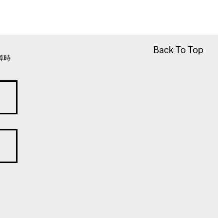
Back To Top
Back To Top
算時