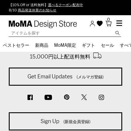
【10% Off or 送料無料】
選べるクーポン配布中
8/10
商品発送休業のお知らせ
0
Back To Top
ベストセラー
新商品
MoMA限定
ギフト
セール
すべ
※通常商品税込計算時
15,000円以上配送料無料
Get Email Updates
(メルマガ登録)
Sign Up
(新規会員登録)